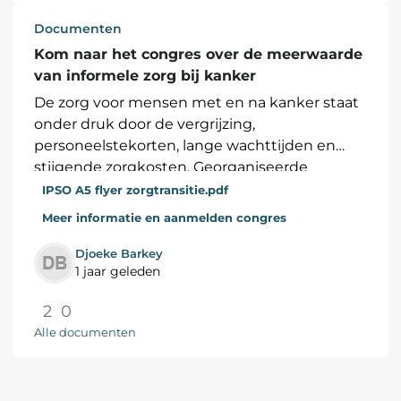
Documenten
Kom naar het congres over de meerwaarde
van informele zorg bij kanker
De zorg voor mensen met en na kanker staat
onder druk door de vergrijzing,
personeelstekorten, lange wachttijden en
stijgende zorgkosten. Georganiseerde
vormen van informele zorg zijn cruciaal in...
IPSO A5 flyer zorgtransitie.pdf
Meer informatie en aanmelden congres
Djoeke Barkey
1 jaar geleden
2
0
Alle documenten